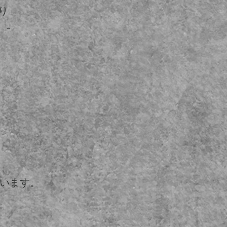
入り」
）」
います。